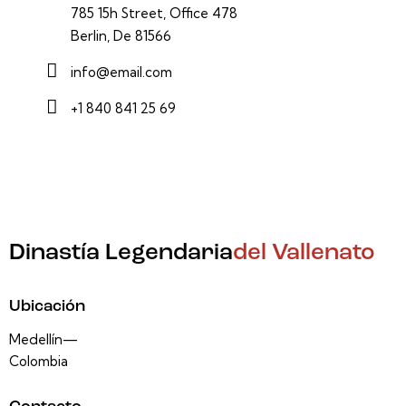
785 15h Street, Office 478
Berlin, De 81566
info@email.com
+1 840 841 25 69
Dinastía Legendaria
del Vallenato
Ubicación
Medellín—
Colombia