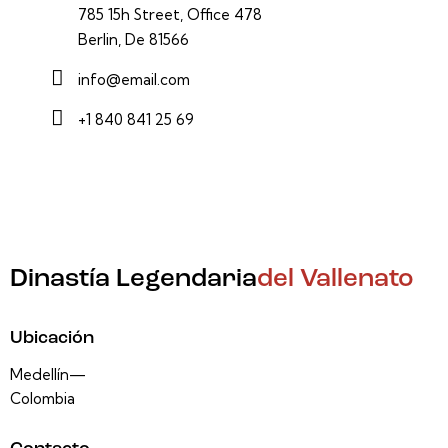
785 15h Street, Office 478
Berlin, De 81566
info@email.com
+1 840 841 25 69
Dinastía Legendaria
del Vallenato
Ubicación
Medellín—
Colombia