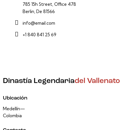
785 15h Street, Office 478
Berlin, De 81566
info@email.com
+1 840 841 25 69
Dinastía Legendaria
del Vallenato
Ubicación
Medellín—
Colombia