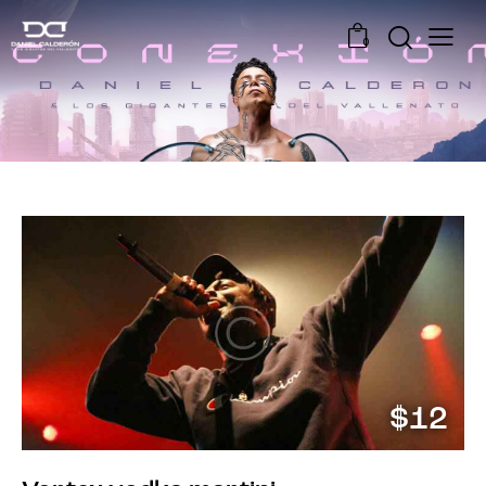
0
$12