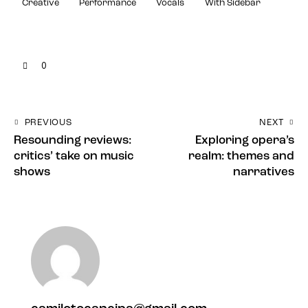
Creative
Performance
Vocals
With Sidebar
0
PREVIOUS
NEXT
Resounding reviews:
Exploring opera’s
critics’ take on music
realm: themes and
shows
narratives