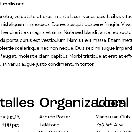
t mollis nec.
ra, vulputate ut eros. In ante lacus, varius quis facilisis vita
nisl aliquam malesuada. Donec suscipit posuere fringilla. Vivam
 hendrerit ex magna et urna. Nulla sed blandit ante, eu aucto
ida porta purus est vestibulum. Nam ut elit massa. Etiam met
molestie scelerisque nec non neque. Duis sed mi augue imperd
feugiat, molestie diam dapibus. Morbi tristique at erat at effic
, at varius augue justo condimentum tortor.
talles
Organizador
Local
za:
Jun 15,
Ashton Porter
Manhattan Club
 3:00 pm
Teléfono
350 5th Ave