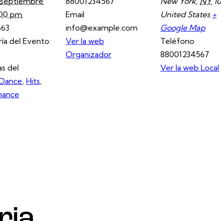
septiembre
88001234567
New York
,
NY
10
:00 pm
Email
United States
+
$63
info@example.com
Google Map
ía del Evento:
Ver la web
Teléfono
Organizador
88001234567
as del
Ver la web Local
Dance
,
Hits
,
mance
ria