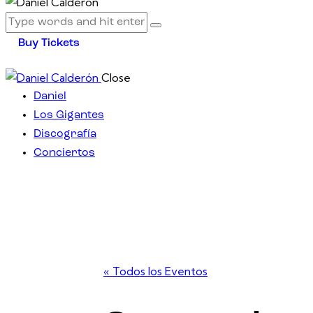
Buy Tickets
Close
Daniel
Los Gigantes
Discografía
Conciertos
facebook-
twitter-
dribble-
instagram
1
x
new
« Todos los Eventos