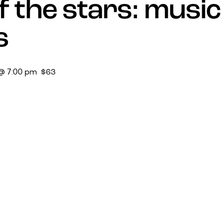
 the stars: musi
s
@ 7:00 pm
$63