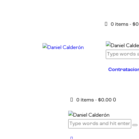
0 items
-
$0
Contratacio
0
0 items
-
$0.00