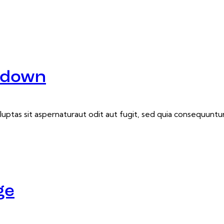
owdown
tas sit aspernaturaut odit aut fugit, sed quia consequuntur.
ge