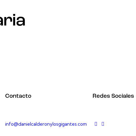
aria
Contacto
Redes Sociales
info@danielcalderonylosgigantes.com