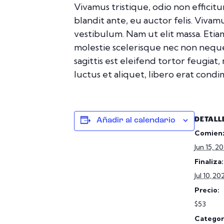
Vivamus tristique, odio non efficit
blandit ante, eu auctor felis. Viva
vestibulum. Nam ut elit massa. Etia
molestie scelerisque nec non neque
sagittis est eleifend tortor feugiat,
luctus et aliquet, libero erat con
DETALL
Añadir al calendario
Comien
Jun 15, 
Finaliza:
Jul 10, 2
Precio:
$53
Categorí