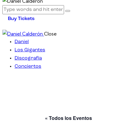
Buy Tickets
Close
Daniel
Los Gigantes
Discografía
Conciertos
facebook-
twitter-
dribble-
instagram
1
x
new
« Todos los Eventos