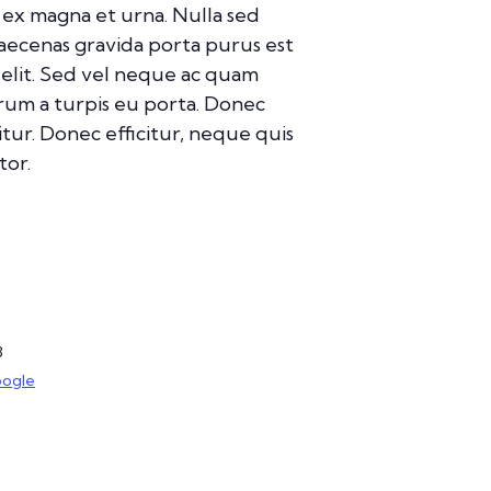
 ex magna et urna. Nulla sed
Maecenas gravida porta purus est
d elit. Sed vel neque ac quam
rum a turpis eu porta. Donec
citur. Donec efficitur, neque quis
tor.
8
oogle