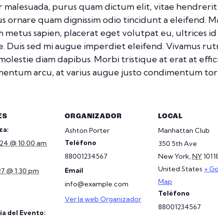
ur malesuada, purus quam dictum elit, vitae hendrerit
mus ornare quam dignissim odio tincidunt a eleifend. 
m metus sapien, placerat eget volutpat eu, ultrices i
. Duis sed mi augue imperdiet eleifend. Vivamus rut
 molestie diam dapibus. Morbi tristique at erat at effi
dimentum arcu, at varius augue justo condimentum tor
ES
ORGANIZADOR
LOCAL
za:
Ashton Porter
Manhattan Club
Teléfono
2024 @ 10:00 am
350 5th Ave
88001234567
New York
,
NY
1011
United States
+ G
Email
027 @ 1:30 pm
Map
info@example.com
Teléfono
Ver la web Organizador
88001234567
a del Evento: