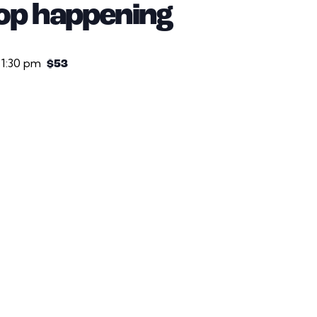
op happening
 1:30 pm
$53