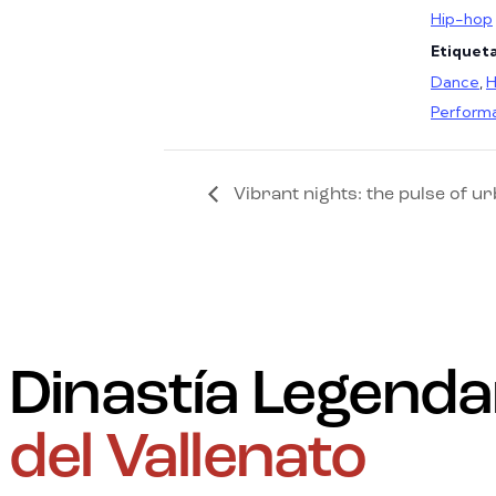
Hip-hop
Etiqueta
Dance
,
H
Perform
Vibrant nights: the pulse of u
Dinastía Legenda
del Vallenato