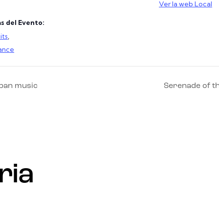
Ver la web Local
s del Evento:
its
,
ance
rban music
Serenade of t
ria